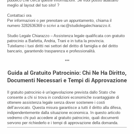
pubblico che cerca queste informazioni. Se vuoi posso adattarlo
meglio al layout del tuo sito! ?
Contattaci ora
Per informazioni o per prenotare un appuntamento, chiama il
numero 3282636369 o scrivi a rac@studiolegalechiarazzo.it.
Studio Legale Chiarazzo – Assistenza legale qualificata con gratuito
patrocinio a Barletta, Andria, Trani e in tutta la provincia.
Tuteliamo i tuoi diritti nei settori del diritto di famiglia e del diritto
bancario, garantendo trasparenza e professionalità.
***
Guida al Gratuito Patrocinio: Chi Ne Ha Diritto,
Documenti Necessari e Tempi di Approvazione
Il gratuito patrocinio è un'agevolazione prevista dallo Stato che
consente a chi si trova in condizioni economiche svantaggiate di
ottenere assistenza legale senza dover sostenere i costi
dell’avvocato. Questa misura garantisce a tutti il diritto alla difesa,
indipendentemente dalla situazione economica. In questo articolo
vedremo chi può accedere al gratuito patrocinio, quali documenti
servono per richiederlo e i tempi di approvazione della domanda.