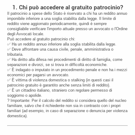
1. Chi può accedere al gratuito patrocinio?
Il patrocinio a spese dello Stato è riservato a chi ha un reddito annuo
imponibile inferiore a una soglia stabilita dalla legge. Il limite di
reddito viene aggiornato periodicamente, quindi è sempre
consigliabile verificare l'importo attuale presso un avvocato o l'Ordine
degli Avvocati locale.
Può accedere al gratuito patrocinio chi:
✅ Ha un reddito annuo inferiore alla soglia stabilita dalla legge.
✅ Deve affrontare una causa civile, penale, amministrativa o
tributaria.
✅ Ha diritto alla difesa nei procedimenti di diritto di famiglia, come
separazioni e divorzi, se si trova in difficoltà economiche.
✅ È indagato o imputato in un procedimento penale e non ha i mezzi
economici per pagarsi un avvocato.
✅ È vittima di violenza domestica o stalking (in questi casi il
patrocinio gratuito è garantito anche senza limiti di reddito).
✅ È un cittadino italiano, straniero con regolare permesso di
soggiorno o apolide.
? Importante: Per il calcolo del reddito si considera quello del nucleo
familiare, salvo che il richiedente non sia in contrasto con i propri
familiari (ad esempio, in caso di separazione o denuncia per violenza
domestica).